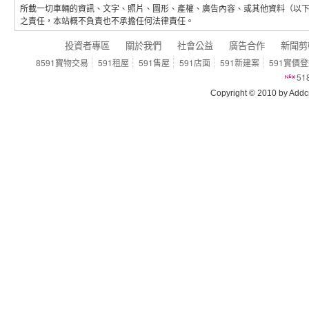
所載一切車輛的資訊、文字、照片、圖形、產權、廣告內容、或其他資料（以
之責任，本站概不負責也不承擔任何法律責任。
投資者專區
關於我們
社會公益
廣告合作
新聞剪
8591寶物交易
591租屋
591售屋
591店面
591新建案
591實價
5
Copyright © 2010 by Addcn