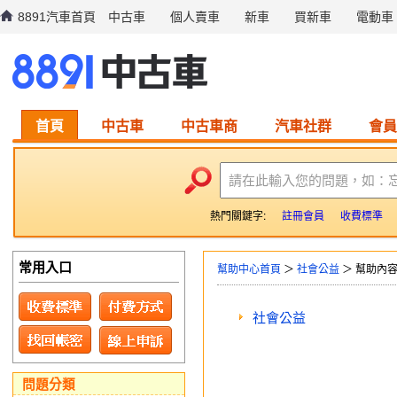
8891汽車首頁
中古車
個人賣車
新車
買新車
電動車
首頁
中古車
中古車商
汽車社群
會員
請在此輸入您的問題，如：
熱門關鍵字:
註冊會員
收費標準
常用入口
幫助中心首頁
＞
社會公益
＞ 幫助內
社會公益
問題分類