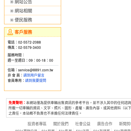
網站公告
網站相關
便民服務
客戶服務
電話：02-5572-2088
傳真：02-5579-3400
服務時間：
週一至週日：09：00-18：00
信箱：service@8891.com.tw
非 會 員：
請到用戶留言
會員專用：
請到我要提問
免責聲明：
本網站僅為提供車輛出售資訊的參考平台，並不涉入其中的任何諮
所載一切車輛的資訊、文字、照片、圖形、產權、廣告內容、或其他資料（以
之責任，本站概不負責也不承擔任何法律責任。
投資者專區
關於我們
社會公益
廣告合作
新聞剪
8591寶物交易
591租屋
591售屋
591店面
591新建案
591實價