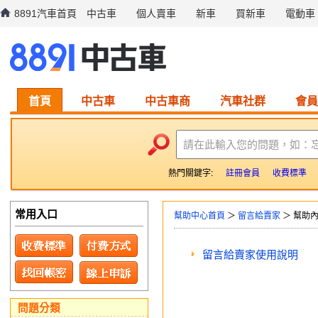
8891汽車首頁
中古車
個人賣車
新車
買新車
電動車
首頁
中古車
中古車商
汽車社群
會員
請在此輸入您的問題，如：
熱門關鍵字:
註冊會員
收費標準
常用入口
幫助中心首頁
＞
留言給賣家
＞ 幫助
留言給賣家使用說明
問題分類