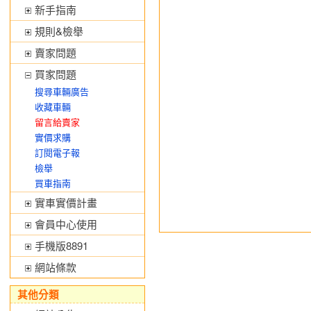
新手指南
規則&檢舉
賣家問題
買家問題
搜尋車輛廣告
收藏車輛
留言給賣家
實價求購
訂閱電子報
檢舉
買車指南
實車實價計畫
會員中心使用
手機版8891
網站條款
其他分類