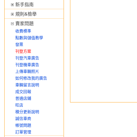
新手指南
規則&檢舉
賣家問題
收費標準
點數與儲值教學
發票
刊登方案
刊登汽車廣告
刊登機車廣告
上傳車輛照片
如何修改我的廣告
車輛留言說明
成交回報
普通店鋪
旺店
積分更新說明
誠信車商
帳號問題
訂單管理