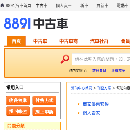
8891汽車首頁
中古車
個人賣車
新車
買新車
電動車
首頁
中古車
中古車商
汽車社群
會員
請在此輸入您的問題，如：
熱門關鍵字:
註冊會員
收費標準
常用入口
幫助中心首頁
＞
刊登方案
＞ 幫助內
商家優惠套餐
個人賣家
問題分類