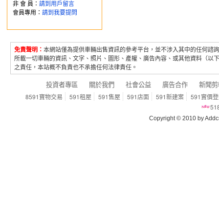
非 會 員：
請到用戶留言
會員專用：
請到我要提問
免責聲明：
本網站僅為提供車輛出售資訊的參考平台，並不涉入其中的任何諮
所載一切車輛的資訊、文字、照片、圖形、產權、廣告內容、或其他資料（以
之責任，本站概不負責也不承擔任何法律責任。
投資者專區
關於我們
社會公益
廣告合作
新聞剪
8591寶物交易
591租屋
591售屋
591店面
591新建案
591實價
5
Copyright © 2010 by Addcn