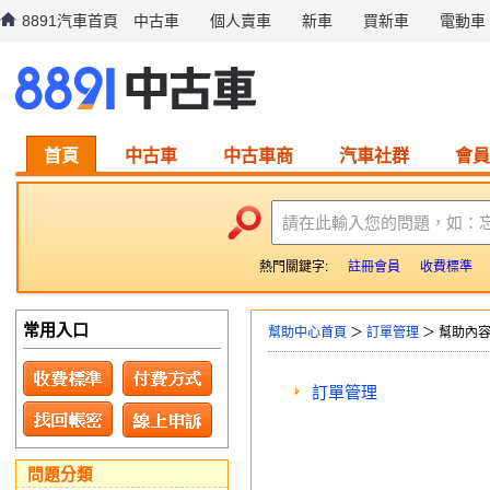
8891汽車首頁
中古車
個人賣車
新車
買新車
電動車
首頁
中古車
中古車商
汽車社群
會員
請在此輸入您的問題，如：
熱門關鍵字:
註冊會員
收費標準
常用入口
幫助中心首頁
＞
訂單管理
＞ 幫助內
訂單管理
問題分類