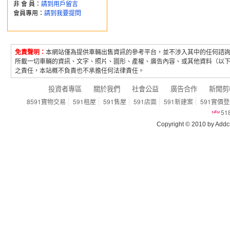
非 會 員：
請到用戶留言
會員專用：
請到我要提問
免責聲明：
本網站僅為提供車輛出售資訊的參考平台，並不涉入其中的任何諮
所載一切車輛的資訊、文字、照片、圖形、產權、廣告內容、或其他資料（以
之責任，本站概不負責也不承擔任何法律責任。
投資者專區
關於我們
社會公益
廣告合作
新聞剪
8591寶物交易
591租屋
591售屋
591店面
591新建案
591實價
5
Copyright © 2010 by Addcn