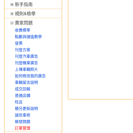
新手指南
規則&檢舉
賣家問題
收費標準
點數與儲值教學
發票
刊登方案
刊登汽車廣告
刊登機車廣告
上傳車輛照片
如何修改我的廣告
車輛留言說明
成交回報
普通店鋪
旺店
積分更新說明
誠信車商
帳號問題
訂單管理