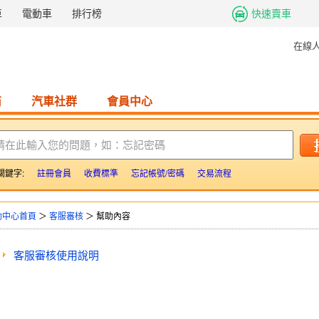
車
電動車
排行榜
快速賣車
在線
商
汽車社群
會員中心
請在此輸入您的問題，如：忘記密碼
關鍵字:
註冊會員
收費標準
忘記帳號/密碼
交易流程
助中心首頁
＞
客服審核
＞ 幫助內容
客服審核使用說明