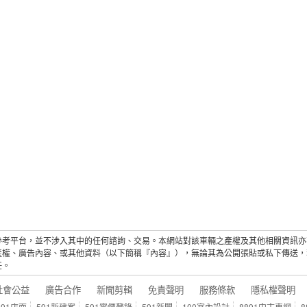
參考平台，並不涉入其中的任何諮詢、交易。本網站對該車輛之產權及其他相關資訊亦
產權、廣告內容、或其他資料（以下簡稱『內容』），無論其為公開張貼或私下傳送，
任。
社會公益
廣告合作
新聞剪輯
免責聲明
服務條款
隱私權聲明
591店面
591新建案
591實價登錄
591新聞
100室內設計
8891中古車網
8