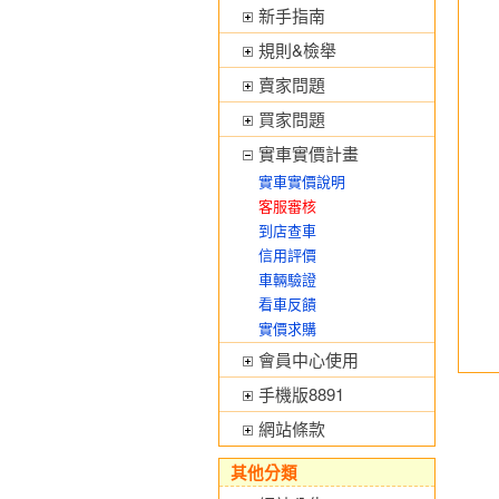
新手指南
規則&檢舉
賣家問題
買家問題
實車實價計畫
實車實價說明
客服審核
到店查車
信用評價
車輛驗證
看車反饋
實價求購
會員中心使用
手機版8891
網站條款
其他分類