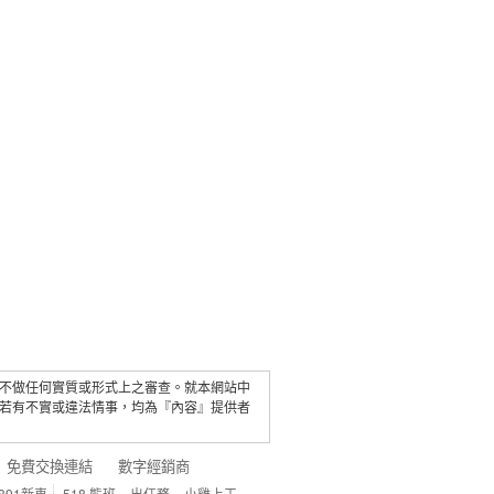
不做任何實質或形式上之審查。就本網站中
若有不實或違法情事，均為『內容』提供者
免費交換連結
數字經銷商
891新車
518 熊班
出任務
小雞上工