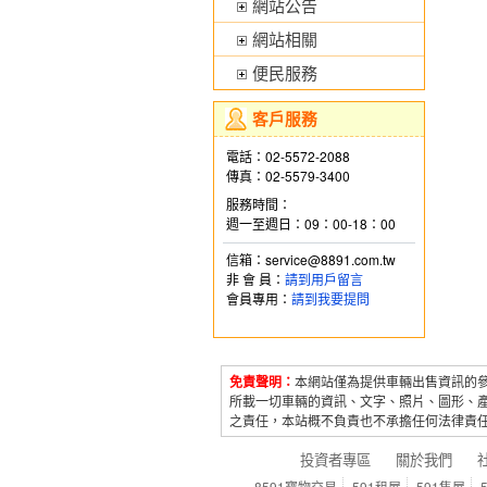
網站公告
網站相關
便民服務
客戶服務
電話：02-5572-2088
傳真：02-5579-3400
服務時間：
週一至週日：09：00-18：00
信箱：service@8891.com.tw
非 會 員：
請到用戶留言
會員專用：
請到我要提問
免責聲明：
本網站僅為提供車輛出售資訊的
所載一切車輛的資訊、文字、照片、圖形、
之責任，本站概不負責也不承擔任何法律責
投資者專區
關於我們
8591寶物交易
591租屋
591售屋