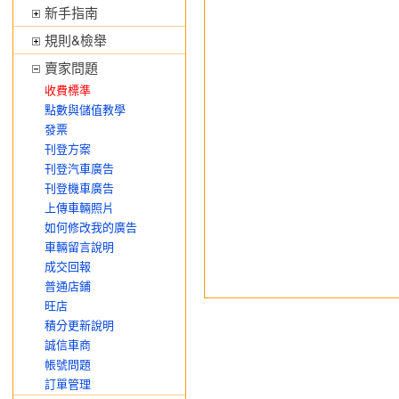
新手指南
規則&檢舉
賣家問題
收費標準
點數與儲值教學
發票
刊登方案
刊登汽車廣告
刊登機車廣告
上傳車輛照片
如何修改我的廣告
車輛留言說明
成交回報
普通店鋪
旺店
積分更新說明
誠信車商
帳號問題
訂單管理