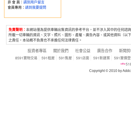
非 會 員：
請到用戶留言
會員專用：
請到我要提問
免責聲明：
本網站僅為提供車輛出售資訊的參考平台，並不涉入其中的任何諮
所載一切車輛的資訊、文字、照片、圖形、產權、廣告內容、或其他資料（以
之責任，本站概不負責也不承擔任何法律責任。
投資者專區
關於我們
社會公益
廣告合作
新聞剪
8591寶物交易
591租屋
591售屋
591店面
591新建案
591實價
5
Copyright © 2010 by Addcn